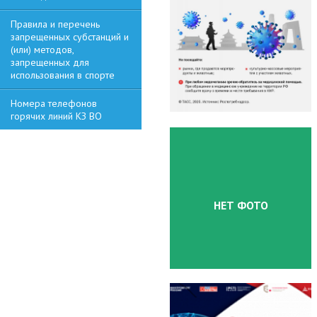
Правила и перечень
запрещенных субстанций и
(или) методов,
запрещенных для
использования в спорте
Номера телефонов
горячих линий КЗ ВО
НЕТ ФОТО