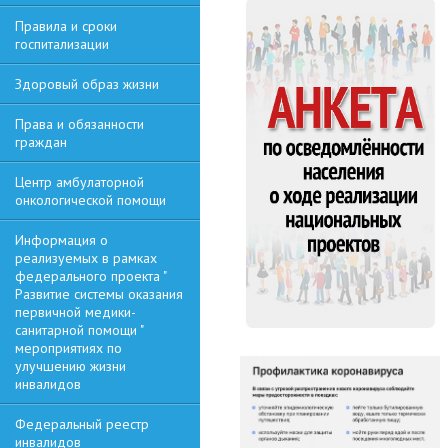
Правила и сроки
госпитализации
Здоровый образ жизни
Права и обязанности
граждан
Центр амбулаторной
онкологической помощи
Информация о
реализуемых в рамках
федерального проекта "
Развитие системы оказания
первичной медики-
санитарной помощи "
мероприятиях по
улучшению жизни
инвалидов
Федеральный реестр
инвалидов