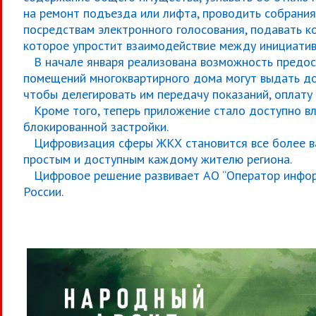
на ремонт подъезда или лифта, проводить собрани
посредствам электронного голосования, подавать к
которое упростит взаимодействие между инициатив
В начале января реализована возможность предост
помещений многоквартирного дома могут выдать до
чтобы делегировать им передачу показаний, оплату 
Кроме того, теперь приложение стало доступно в
блокированной застройки.
Цифровизация сферы ЖКХ становится все более ва
простым и доступным каждому жителю региона.
Цифровое решение развивает АО “Оператор инфор
России.